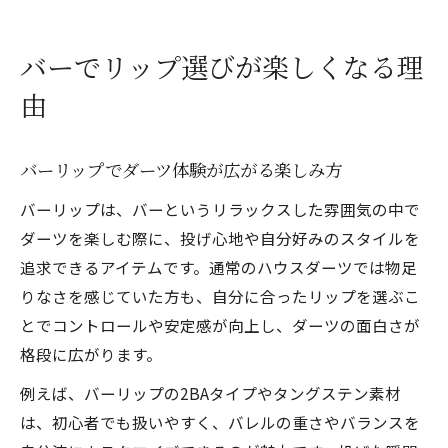
バーでリップ選びが上達への近道に
ダーツ視点で見るバーリップの基礎知識
バーでリップ選びが楽しくなる理
バーリップと2BA規格の違いとは
由
ダーツで使うバーリップの基本構造
バーリップのバレルやチップの特徴
バーリップでダーツ体験が広がる楽しみ方
バーリップとフライトの組み合わせ方
バーリップは、バーというリラックスした雰囲気の中で
ダーツ上達に役立つバーリップ知識
ダーツを楽しむ際に、投げ心地や自分好みのスタイルを
自分に合うバーリップの見極め方を解説
追求できるアイテムです。通常のハウスダーツでは物足
バーリップの重さや長さの選び方を紹介
りなさを感じていた方も、自分に合ったリップを選ぶこ
自分の投げ方に合うバーリップを探す方法
とでコントロールや安定感が向上し、ダーツの面白さが
バーリップとフライトのバランスを考える
格段に広がります。
タングステン素材のバーリップで違いを実
例えば、バーリップの2BAタイプやタングステン素材
感
は、初心者でも扱いやすく、バレルの重さやバランスを
チップの種類でバーリップの印象が変わる