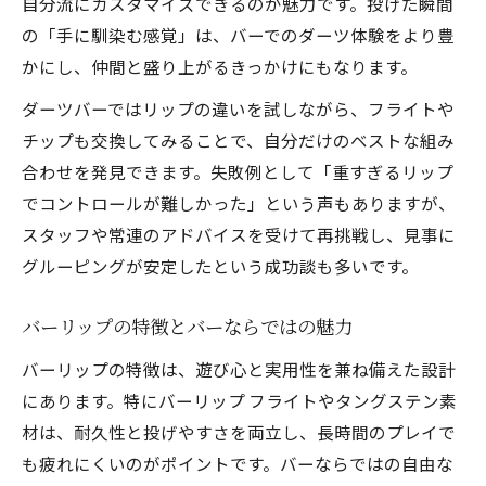
自分流にカスタマイズできるのが魅力です。投げた瞬間
バーリップとフライトのこだわり活用術
の「手に馴染む感覚」は、バーでのダーツ体験をより豊
バーリップとフライトの相性で投げ心地が
かにし、仲間と盛り上がるきっかけにもなります。
変化
ダーツバーではリップの違いを試しながら、フライトや
フライト選びがバーリップの性能を引き出
チップも交換してみることで、自分だけのベストな組み
す
合わせを発見できます。失敗例として「重すぎるリップ
バーリップ用バーフライトの特徴と使い方
でコントロールが難しかった」という声もありますが、
バーリップとチップの組み合わせのコツ
スタッフや常連のアドバイスを受けて再挑戦し、見事に
ダーツ上級者が注目するフライト活用術
グルーピングが安定したという成功談も多いです。
タングステン素材のリップが投げ心地を変える
バーリップの特徴とバーならではの魅力
タングステンバーリップの魅力と利点を解
説
バーリップの特徴は、遊び心と実用性を兼ね備えた設計
にあります。特にバーリップ フライトやタングステン素
バーリップにおける重さと素材の重要性
材は、耐久性と投げやすさを両立し、長時間のプレイで
投げ心地を高めるバーリップ選びの秘訣
も疲れにくいのがポイントです。バーならではの自由な
タングステンバーリップの選び方ガイド