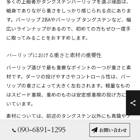
多くの上級者がタングステンバーリップを選ぶ理由は、
細身でありながら重さをしっかり感じられる点にありま
す。バーリップ 2BAやバーリップ タングステンなど、幅
広いラインナップがあるので、初めての方もぜひ一度手
に取ってみることをおすすめします。
バーリップにおける重さと素材の重要性
バーリップ選びで最も重要なポイントの一つが重さと素
材です。ダーツの投げやすさやコントロール性は、バー
リップの重さによって大きく左右されます。軽量なもの
はスピード重視、重めのものは安定感重視の投げ方に向
いています。
素材については、前述のタングステン以外にも真鍮やア
ルミなどが使われています。真鍮製はコストを抑えたい
090-6891-1295
お問い合わせ
初心者向け、アルミ製は軽さ重視の方に人気です。バー