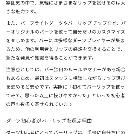
雰囲気の中で、気軽にさまざまなリップを試せるのは大
バーリップで感じる自分流の投げやすさ
きな魅力です。
バーでリップの魅力を最大限に引き出すコツ
また、バーフライトダーツやバーリップ チップなど、バ
バーリップでダーツをもっと楽しむ工夫
ーオリジナルのパーツを使って自分だけのカスタマイズ
バーリップ選びでプレイ体験を向上させる
を楽しめます。バーには多様なダーツプレイヤーが集ま
バーリップとフライトの調整ポイント紹介
るため、他の利用者とリップの感想を交換することで、
チップや素材の違いを活かすバーリップ術
新たな発見や知識を得ることができます。
バーで仲間とシェアするリップ選びの楽し
注意点としては、バー独自のルールやマナーがある場合
み
もあるため、最初はスタッフに相談しながらリップ選び
を進めると安心です。実際に「初めてバーリップを使っ
てみて、思った以上に投げやすかった」といった初心者
の声も数多く寄せられています。
ダーツ初心者がバーリップを選ぶ理由
ダーツ初心者にとってバーリップは、手軽に自分だけの