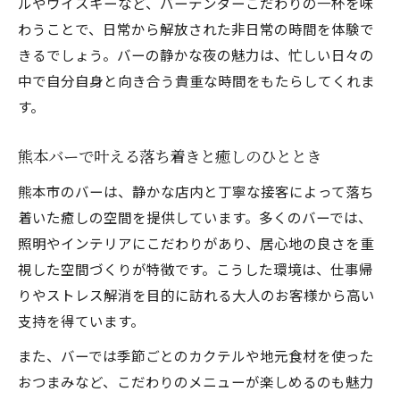
ルやウイスキーなど、バーテンダーこだわりの一杯を味
落ち着いた時間を楽しむためのバー活用術
わうことで、日常から解放された非日常の時間を体験で
熊本市のバーで過ごす落ち着いた時間の秘
きるでしょう。バーの静かな夜の魅力は、忙しい日々の
訣
中で自分自身と向き合う貴重な時間をもたらしてくれま
バーで叶える静かなひとときの楽しみ方
す。
熊本バーを活用した大人の夜の過ごし方
熊本バーで叶える落ち着きと癒しのひととき
一人でも安心してくつろげるバーの魅力
熊本市のバーは、静かな店内と丁寧な接客によって落ち
熊本バーでリラックスするためのコツ
着いた癒しの空間を提供しています。多くのバーでは、
大人の交流が生まれるバーの特徴とは
照明やインテリアにこだわりがあり、居心地の良さを重
熊本市で交流が生まれるバーの共通点
視した空間づくりが特徴です。こうした環境は、仕事帰
ソーシャルなバーで大人の出会いを楽しむ
りやストレス解消を目的に訪れる大人のお客様から高い
大人の交流が広がる熊本バーの雰囲気とは
支持を得ています。
女子も安心の熊本バーで自然なつながりを
また、バーでは季節ごとのカクテルや地元食材を使った
会話が弾む熊本市バーの工夫を解説
おつまみなど、こだわりのメニューが楽しめるのも魅力
熊本でソーシャルなつながりを育む場所