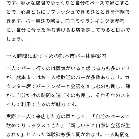
です。静かな空間でゆっくりと自分のペースで過ごすこ
熊本市バーで生まれるソーシャルな出会い
とで、心身ともにリフレッシュできるひとときを体験で
相席やイベントが充実の熊本バー情報
きます。バー選びの際は、口コミやランキングを参考
に、自分に合った落ち着けるお店を探してみると良いで
熊本バー女子に人気の交流スポット紹介
しょう。
ソーシャルなバー空間で人とつながる方法
熊本バーランキング常連の交流型バーとは
一人時間におすすめの熊本市バー体験案内
一人でバーに行くのは勇気がいると感じる方も多いです
が、熊本市にはお一人様歓迎のバーが多数あります。カ
ウンター席でバーテンダーと会話を楽しむのも良し、静
かに自分だけの時間を過ごすのも良し、それぞれのスタ
イルで利用できるのが魅力です。
実際に一人で来店した方の声として、「自分のペースで
飲めてリラックスできた」「新しい人と自然に会話が生
まれた」といった体験談も多く聞かれます。一人時間を