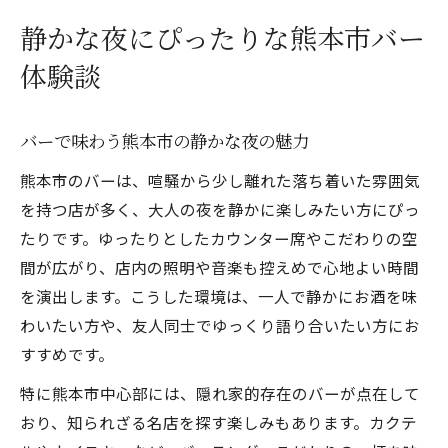
熊本バーランキングで静かな名店を探そう
静かな夜にぴったりな熊本市バー
一人飲みも安心なソーシャルバーの魅力
体験談
熊本バーで一人飲みが安心な理由を解説
ソーシャルな雰囲気のバーで自然な交流を
バーで味わう熊本市の静かな夜の魅力
熊本バー女子にも人気の一人飲み体験談
相席やカウンターが魅力の熊本市バーガイ
熊本市のバーは、喧騒から少し離れた落ち着いた雰囲気
ド
を持つ店が多く、大人の夜を静かに楽しみたい方にぴっ
たりです。ゆったりとしたカウンター席やこだわりの空
一人で楽しめる熊本バー選びのポイント
間が広がり、店内の照明や音楽も控えめで心地よい時間
雰囲気重視で選ぶ熊本市のバー空間
を演出します。こうした環境は、一人で静かにお酒を味
熊本市バーの雰囲気と空間作りのこだわり
わいたい方や、友人同士でゆっくり語り合いたい方にお
おしゃれで落ち着く熊本バー空間の特徴
すすめです。
女子会にも最適な熊本バーの雰囲気を解説
特に熊本市中心部には、隠れ家的存在のバーが点在して
隠れ家感あふれる熊本市バーの魅力を紹介
おり、知られざる名店を探す楽しみもあります。カクテ
熊本バーランキング上位の空間とは