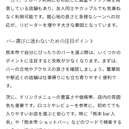
静かな隠れ家バーで過ごす大人の夜時間
意している店舗もあり、友人同士やカップルでも気兼ね
熊本市内で安心して入れるバーの選び方
なく利用可能です。居心地の良さと多様なシーンへの対
一人でも楽しめるバーのカウンター体験
応が、リピーターを増やす大きな要因となっています。
リピーターに選ばれる隠れ家バーの特徴
バー選びに迷わないための注目ポイント
熊本市で自分にぴったりのバーを選ぶ際は、いくつかの
ポイントに注目すると失敗が少なくなります。まずは、
バーの立地やアクセスの良さを確認しましょう。繁華街
や駅近くの店舗は仕事帰りにも立ち寄りやすく便利で
す。
次に、ドリンクメニューの豊富さや価格帯、店内の雰囲
気も重要です。口コミやレビューを参考に、初めてでも
入りやすいお店を選ぶと安心です。特に「熊本 bar 人
気」や「熊本市 ショットバー」などのワードで検索する