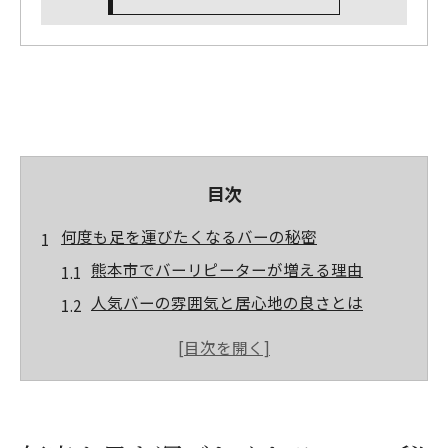
目次
何度も足を運びたくなるバーの秘密
熊本市でバーリピーターが増える理由
人気バーの雰囲気と居心地の良さとは
バー選びに迷わないための注目ポイント
熊本市内のバーで楽しめる豊富なカクテル
常連が愛するバーの隠れた魅力に迫る
通うたびに新発見がある熊本市バー体験