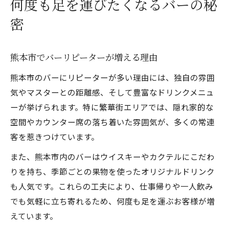
何度も足を運びたくなるバーの秘
バーでしか味わえない熊本市独自の体験
密
熊本市バーめぐりで感じる新たな楽しみ方
常連も驚くバーの季節限定メニューとは
熊本市でバーリピーターが増える理由
熊本バーで出会う個性豊かなマスターの魅
力
熊本市のバーにリピーターが多い理由には、独自の雰囲
気やマスターとの距離感、そして豊富なドリンクメニュ
気軽に通えるバーの雰囲気を徹底解説
ーが挙げられます。特に繁華街エリアでは、隠れ家的な
リピーターが語る熊本のバー魅力徹底解説
空間やカウンター席の落ち着いた雰囲気が、多くの常連
リピーターに選ばれる熊本市バーの共通点
客を惹きつけています。
熊本バーで味わう特別なひとときの理由
また、熊本市内のバーはウイスキーやカクテルにこだわ
口コミで広がるバーの評判や利用シーン
りを持ち、季節ごとの果物を使ったオリジナルドリンク
一度行けば通いたくなるバーの雰囲気とは
も人気です。これらの工夫により、仕事帰りや一人飲み
女性にも人気の熊本市内バーの特徴紹介
でも気軽に立ち寄れるため、何度も足を運ぶお客様が増
落ち着いた時間を楽しみたい方へ熊本市バー案
えています。
内