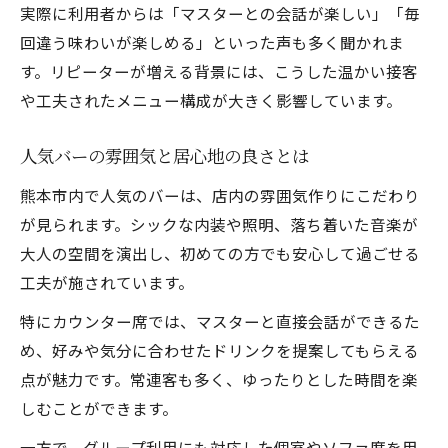
実際に利用者からは「マスターとの会話が楽しい」「毎
熊本市で静かに過ごせるバーの選び方
回違う味わいが楽しめる」といった声も多く聞かれま
落ち着いた雰囲気が自慢のバー特集
す。リピーターが増える背景には、こうした温かい接客
一人でも安心して楽しめるバーの魅力
や工夫されたメニュー構成が大きく影響しています。
大人の隠れ家バーで味わう贅沢な時間
人気バーの雰囲気と居心地の良さとは
熊本市内で癒しを感じるバー体験術
バー選びに迷うなら知っておきたいポイント
熊本市内で人気のバーは、店内の雰囲気作りにこだわり
熊本市でバー選びに困らない方法とは
が見られます。シックな内装や照明、落ち着いた音楽が
大人の空間を演出し、初めての方でも安心して過ごせる
失敗しないバー選びのチェック項目紹介
工夫が施されています。
アクセスや口コミを生かしたバー探し術
特にカウンター席では、マスターと直接会話ができるた
利用シーン別に選ぶ熊本市バーの魅力
め、好みや気分に合わせたドリンクを提案してもらえる
初心者におすすめの熊本市内バー紹介
点が魅力です。常連客も多く、ゆったりとした時間を楽
一人飲みにも最適な熊本市内の隠れ家バー
しむことができます。
一人飲みにぴったりな熊本市のバー特集
一方で、グループ利用にも対応した個室やソファ席を用