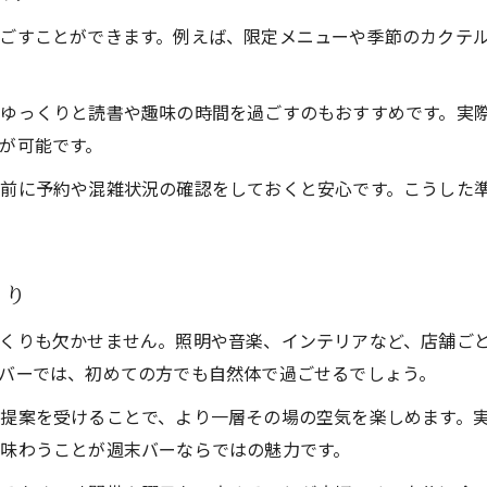
バーで週末を充実させる心得ポイント
ごすことができます。例えば、限定メニューや季節のカクテ
週末のバーで失敗しないための注意点
バー通いが楽しくなる週末の工夫集
ゆっくりと読書や趣味の時間を過ごすのもおすすめです。実
飲み過ぎを防ぐバーでの週末過ごし方
が可能です。
バーで週末の飲み過ぎを防ぐコツと対策
前に予約や混雑状況の確認をしておくと安心です。こうした
週末バー滞在中の適切な飲酒量の目安
バーで健康的に週末を楽しむための工夫
週末のバーで自分を守る飲み方のポイント
くり
バーで無理なく週末を楽しむペース配分
くりも欠かせません。照明や音楽、インテリアなど、店舗ご
バーでは、初めての方でも自然体で過ごせるでしょう。
提案を受けることで、より一層その場の空気を楽しめます。
味わうことが週末バーならではの魅力です。