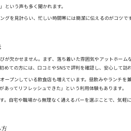
バーで充実した週末を過ごすヒント集
」という声も多く聞かれます。
週末だけ楽しめるバーの活用ポイント
ングを見計らい、忙しい時間帯には簡潔に伝えるのがコツで
バータイムを週末に満喫するための工夫
週末のバーで会話を楽しむテクニック
週末だけ楽しめるバーでの過ごし方とは
法
週末限定バーで過ごす特別な夜の魅力
びが欠かせません。まず、落ち着いた雰囲気やアットホーム
バーで週末を彩るおすすめの楽しみ方
初めての方には、口コミやSNSで評判を確認し、安心して訪
週末だけ営業のバーを探す際の注意点
オープンしている飲食店も増えています。昼飲みやランチを
バーで過ごす週末のリラックス法紹介
があってリフレッシュできた」という利用体験もあります。
週末だけ出会えるバーの雰囲気の特徴
す。自宅や職場から無理なく通えるバーを選ぶことで、気軽
快適なバー体験を支える週末の心得集
バーで快適な週末を過ごすための準備
週末のバーで大切にしたい心構えとは
み方