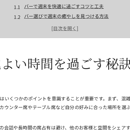
バーで週末を快適に過ごすコツと工夫
バー選びで週末の癒やしを見つける方法
週末バーならではの特別な時間の楽しみ方
バーで週末を満喫するための雰囲気づくり
週末のバーでリフレッシュするためのポイント
初めてでも安心なバーでの週末マナー入門
地よい時間を過ごす秘
バー初心者が押さえるべき週末マナー
週末のバーで気を付けたい基本的な配慮
バーでの過ごし方と週末の振る舞い方
初めてのバーでも安心な週末ルール
はいくつかのポイントを意識することが重要です。まず、混
週末のバーで快適に過ごすための礼儀
カウンター席やテーブル席など自分の好みに合った場所を選
バーを週末に楽しむためのポイント解説
週末のバーをさらに楽しむためのコツ
の会話や長時間の席占有は避け、他のお客様と空間をシェア