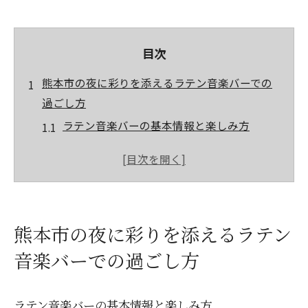
目次
熊本市の夜に彩りを添えるラテン音楽バーでの
過ごし方
ラテン音楽バーの基本情報と楽しみ方
音楽と共に味わう特選カクテル
地元の人々と交流するチャンス
イベント情報と参加方法
リズムに乗ってダンスフロアへ
熊本市の夜に彩りを添えるラテン
音楽に身を委ねる心地よさ
音楽バーでの過ごし方
ラテンのリズムに浸る熊本市のバーで特別な体
験を
エキゾチックな音楽の魅力
ラテン音楽バーの基本情報と楽しみ方