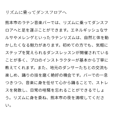
用意しておきたい定番アイテム
リズムに乗ってダンスフロアへ
理想の夜を演出するコツ
熊本市のラテン音楽バーでは、リズムに乗ってダンスフ
ラテン音楽が流れる熊本市のバーで新しい発見
ロアへと足を運ぶことができます。エネルギッシュなサ
を
ルサやメレンゲといったラテンリズムは、自然と体を動
音楽と共に見つける新たな趣味
かしたくなる魅力があります。初めての方でも、気軽に
訪問者の声を聴く
ステップを覚えられるダンスレッスンが開催されている
時間を忘れる音楽の魅力
ことが多く、プロのインストラクターが基本から丁寧に
バーでの出会いが生む物語
教えてくれます。また、地元のダンサーたちとの交流も
音楽で心を豊かにする方法
楽しめ、踊りの技を磨く絶好の機会です。バーでの一息
新しい自分を発見する夜
つきつつ、音楽に身を任せて心から踊ることで、ストレ
スを発散し、日常の喧騒を忘れることができるでしょ
う。リズムに身を委ね、熊本市の夜を満喫してくださ
い。