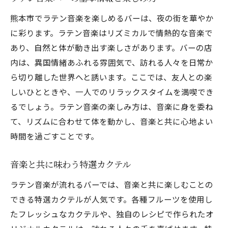
初めての方へのおすすめプラン
熊本市でラテン音楽を楽しめるバーは、夜の街を華やか
常連客が語るバーの魅力
に彩ります。ラテン音楽はリズミカルで情熱的な音楽で
あり、自然と体が動き出す楽しさがあります。バーの店
ラテン音楽の歴史を学ぶ
内は、異国情緒あふれる雰囲気で、訪れる人々を日常か
バー巡りで楽しむ夜の熊本
ら切り離した世界へと誘います。ここでは、友人との楽
音楽と一緒に楽しむ美味しい料理
しいひとときや、一人でのリラックスタイムを満喫でき
心踊るラテン音楽が流れる熊本市のバー発見
るでしょう。ラテン音楽の楽しみ方は、音楽に身を委ね
隠れ家的なバーの紹介
て、リズムに合わせて体を動かし、音楽と共に心地よい
音楽に合わせた多彩なメニュー
時間を過ごすことです。
熊本市の新たな音楽スポット
音楽と共に味わう特選カクテル
訪れるべき夜のエリア
ラテンミュージックの定番曲
ラテン音楽が流れるバーでは、音楽と共に楽しむことの
音楽と共に過ごす特別なひととき
できる特選カクテルが人気です。各種フルーツを使用し
たフレッシュなカクテルや、独自のレシピで作られたオ
熊本市のラテン音楽バーで心地よい夜を過ごす