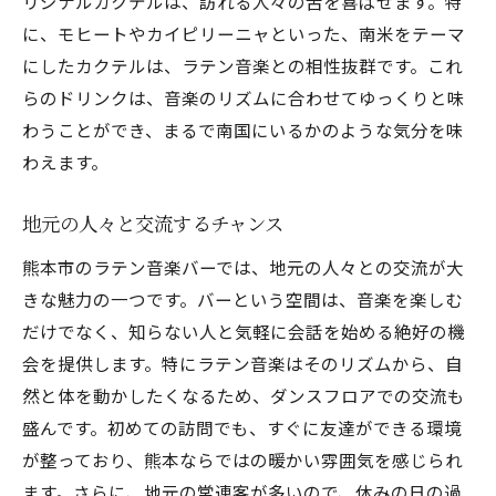
リジナルカクテルは、訪れる人々の舌を喜ばせます。特
理由
に、モヒートやカイピリーニャといった、南米をテーマ
音楽の力で日常を忘れる
にしたカクテルは、ラテン音楽との相性抜群です。これ
ラテン音楽がもたらす幸福感
らのドリンクは、音楽のリズムに合わせてゆっくりと味
友人と楽しむバータイムのススメ
わうことができ、まるで南国にいるかのような気分を味
心を癒す音楽の効果
わえます。
バーでの新たな出会い
リラックスできる雰囲気づくり
地元の人々と交流するチャンス
ラテンの音楽と共に熊本市のバーで特別な夜を
熊本市のラテン音楽バーでは、地元の人々との交流が大
演出
きな魅力の一つです。バーという空間は、音楽を楽しむ
音楽の選曲に込められたこだわり
だけでなく、知らない人と気軽に会話を始める絶好の機
会を提供します。特にラテン音楽はそのリズムから、自
バーテンダーが薦める一杯
然と体を動かしたくなるため、ダンスフロアでの交流も
特別な日に訪れるべき理由
盛んです。初めての訪問でも、すぐに友達ができる環境
音楽とともに楽しむ特製料理
が整っており、熊本ならではの暖かい雰囲気を感じられ
夜の熊本市を音楽で満喫
ます。さらに、地元の常連客が多いので、休みの日の過