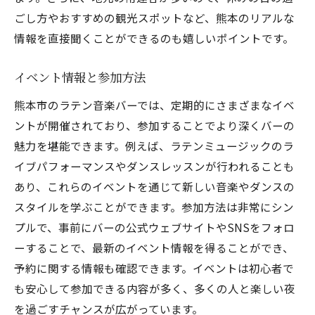
思い出に残る夜の過ごし方
ごし方やおすすめの観光スポットなど、熊本のリアルな
熊本市でラテン音楽を楽しむバーライフのすす
情報を直接聞くことができるのも嬉しいポイントです。
め
バー選びのポイント
イベント情報と参加方法
熊本市のラテン音楽の広がり
熊本市のラテン音楽バーでは、定期的にさまざまなイベ
地元で人気のバー紹介
ントが開催されており、参加することでより深くバーの
魅力を堪能できます。例えば、ラテンミュージックのラ
ラテン音楽が楽しめる季節のイベント
イブパフォーマンスやダンスレッスンが行われることも
音楽通がすすめるバー
あり、これらのイベントを通じて新しい音楽やダンスの
週末の夜を彩るバーの魅力
スタイルを学ぶことができます。参加方法は非常にシン
熊本市のバーでラテンのリズムに身を委ねる夜
プルで、事前にバーの公式ウェブサイトやSNSをフォロ
音楽と共鳴する感動体験
ーすることで、最新のイベント情報を得ることができ、
ラテン音楽の多様性を楽しむ
予約に関する情報も確認できます。イベントは初心者で
バーの過ごし方を提案
も安心して参加できる内容が多く、多くの人と楽しい夜
を過ごすチャンスが広がっています。
音楽がもたらす心の解放